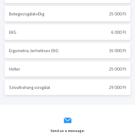
Betegvizsgálat+Ekg
25 000 Ft
EKG
6 000 Ft
Ergometria, terheléses EKG
35 000 Ft
Holter
25 000 Ft
Szívultrahang vizsgálat
29 000 Ft
Send us a message: